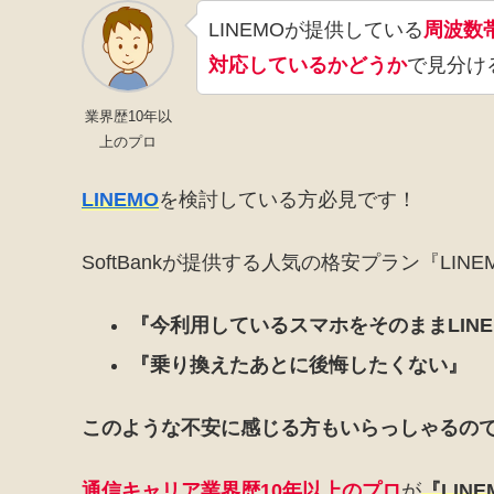
LINEMOが提供している
周波数
対応しているかどうか
で見分け
業界歴10年以
上のプロ
LINEMO
を検討している方必見です！
SoftBankが提供する人気の格安プラン『LI
『今利用しているスマホをそのままLIN
『乗り換えたあとに後悔したくない』
このような不安に感じる方もいらっしゃるの
通信キャリア業界歴10年以上のプロ
が
『
LINE