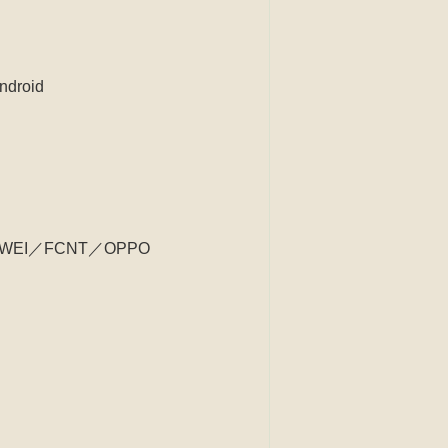
roid
AWEI／FCNT／OPPO