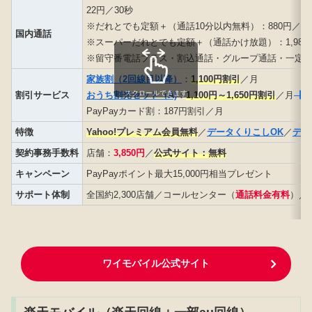
22円／30秒
※だれとでも定額＋（通話10分以内無料）：880円／月
国内通話
※スーパーだれとでも定額＋（通話かけ放題）：1,980
※留守番電話プラス・割込通話・グループ通話・一定
家族割（2回線目以降）
：
1,100円割引
／月
スクロールできます
割引サービス
おうち割光セット（A)
：
1,100円～1,650円割引
／月
【So
PayPayカード割：187円割引／月
特徴
Yahoo!プレミアム会員無料
／
データくりこしOK
／
デー
契約事務手数料
店舗：
3,850円
／
公式サイト：無料
キャンペーン
PayPayポイント最大15,000円相当プレゼント
サポート体制
全国約2,300店舗／コールセンター（
通話料金有料
）／
ワイモバイル公式サイト