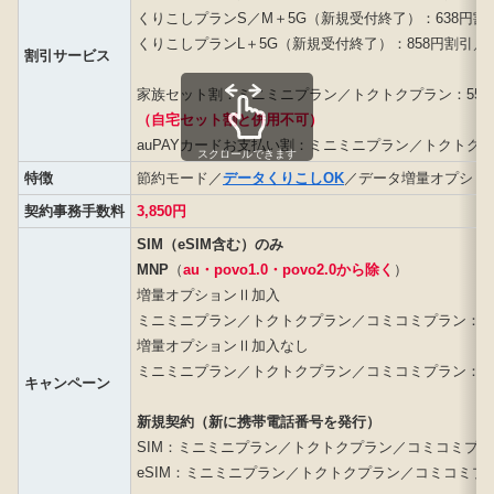
くりこしプランS／M＋5G（新規受付終了）：638円割
くりこしプランL＋5G（新規受付終了）：858円割引／
割引サービス
家族セット割：ミニミニプラン／トクトクプラン：550
（自宅セット割と併用不可）
auPAYカードお支払い割：ミニミニプラン／トクトクプ
スクロールできます
特徴
節約モード／
データくりこしOK
／データ増量オプショ
契約事務手数料
3,850円
SIM（eSIM含む）のみ
MNP
（
au・povo1.0・povo2.0から除く
）
増量オプションⅡ加入
ミニミニプラン／トクトクプラン／コミコミプラン：10,0
増量オプションⅡ加入なし
ミニミニプラン／トクトクプラン／コミコミプラン：6,00
キャンペーン
新規契約（新に携帯電話番号を発行）
SIM：ミニミニプラン／トクトクプラン／コミコミプラン：
eSIM：ミニミニプラン／トクトクプラン／コミコミプラン