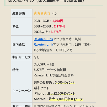
楽天モバイル（楽天回線＋一部au回線）
総合評価
4.0
0GB～3GB
：
1,078円
料金
3GB～20GB
：
2,178円
20GB以上
：
3,278円
Rakuten Link
アプリ利用時：無料
国内通話
Rakuten Link
アプリ未利用：22円／30秒
15分以内無料：1,100円／月
割引サービス
なし
楽天SPU＋1倍
特徴
3,278円でデータ無制限
Rakuten Linkで通話料金無料
SIMのみ契約
：
3,000ポイント
端末セット
キャンペーン
iPhone
：
最大22,000ポイント
Android
：
最大
17
,000円相当おトク
サポート体制
全国約200店舗／コールセンター／チャット