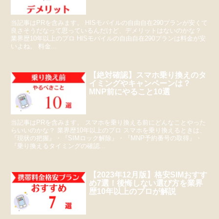
当記事はPRを含みます。 HISモバイルの自由自在290プランが安くて
良さそうだなって思っているんだけど、デメリットはないのかな？
業界歴10年以上のプロ HISモバイルの自由自在290プランは料金が安
いよね。 料金...
【絶対確認】スマホ乗り換えのタ
イミングやキャンペーンは？
MNP前にやること10選
当記事はPRを含みます。 スマホを乗り換える前にどんなことやった
らいいのかな？ 業界歴10年以上のプロ スマホを乗り換えるときは、
『現状の把握』・『SIMロック解除』・『MNP予約番号の取得』・
『乗り換えるタイミングの確認...
【2023年12月版】格安SIMおすす
め7選！後悔しない選び方を業界
歴10年以上のプロが解説