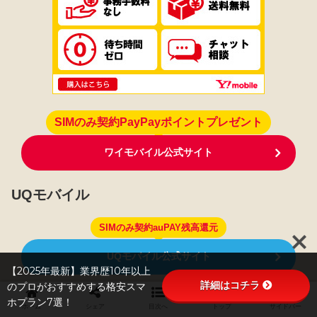
SIMのみ契約PayPayポイントプレゼント
ワイモバイル公式サイト
UQモバイル
SIMのみ契約auPAY残高還元
UQモバイル公式サイト
【2025年最新】業界歴10年以上
詳細はコチラ
のプロがおすすめする格安スマ
楽天モバイル
ホプラン7選！
ホーム
シェア
目次へ
トップ
サイドバー