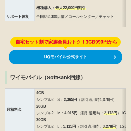
機種購入
：
最大22,000円割引
サポート体制
全国約2,300店舗／コールセンター／チャット
自宅セット割で家族全員おトク！3GB990円から
UQモバイル公式サイト
ワイモバイル（SoftBank回線）
4GB
シンプル2 S：
2,365円
（割引適用時1,078円）
20GB
月額料金
シンプル2 M：
4,015円
（割引適用時：
2,178円
）1GB
30GB
シンプル2 L：
5,115円
（割引適用時：
3,278円
）1GB以