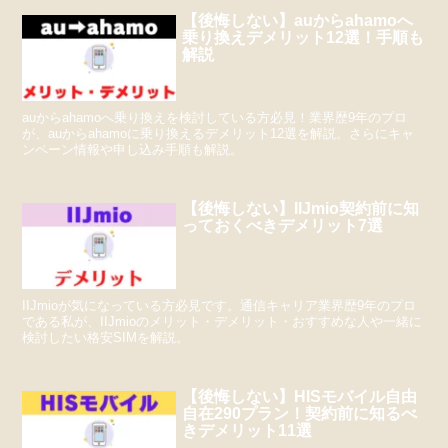
【後悔しない】auからahamoへ
乗り換えデメリット12選！手順も
解説
auからahamoへ乗り換えを検討している方必見！業界歴9年のプロ
が、auからahamoに乗り換えるデメリット12選を解説。さらにキャ
ンペーン情報や申し込み手順も解説。
【後悔しない】IIJmio契約前に知
っておくべきデメリット7選
IIJmioが気になっている方必見です。通信キャリア業界歴9年のプロ
である私が、IIJmioのメリット・デメリット・おすすめな人や一緒に
検討したい格安SIMを解説。
【後悔しない】HISモバイル自由
自在290プラン！契約前に知るべ
きデメリット11選